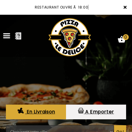
×
RESTAURANT OUVRE Ã 18:00
0
ACCUEIL
LA CARTE
VOTRE COMPTE
NOTRE RESTAURANT
En Livraison
A Emporter
VOS AVIS
MENTIONS LÉGALES
Go!