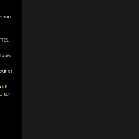
phone
TTES,
èque,
jour et
à
LE
u sur