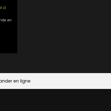
nt
LE
onde en
der en ligne