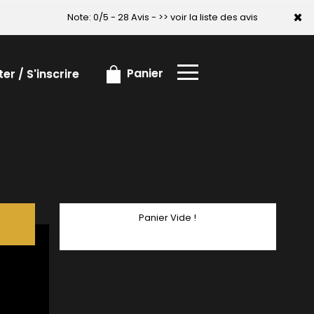
×
×
Note: 0/5 - 28 Avis -
>> voir la liste des avis
Panier
r / S'inscrire
Panier Vide !