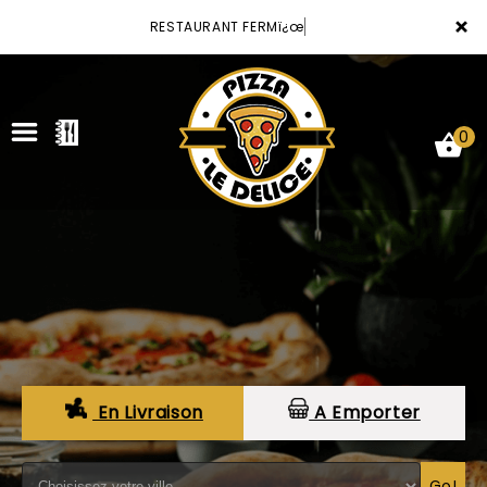
×
RESTAURANT FERMï¿œ
0
ACCUEIL
LA CARTE
VOTRE COMPTE
NOTRE RESTAURANT
En Livraison
A Emporter
VOS AVIS
MENTIONS LÉGALES
Go!